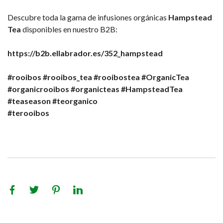
Descubre toda la gama de infusiones orgánicas
Hampstead
Tea
disponibles en nuestro B2B:
https://b2b.ellabrador.es/352_hampstead
#rooibos
#rooibos_tea
#rooibostea
#OrganicTea
#organicrooibos
#organicteas
#HampsteadTea
#teaseason
#teorganico
#terooibos