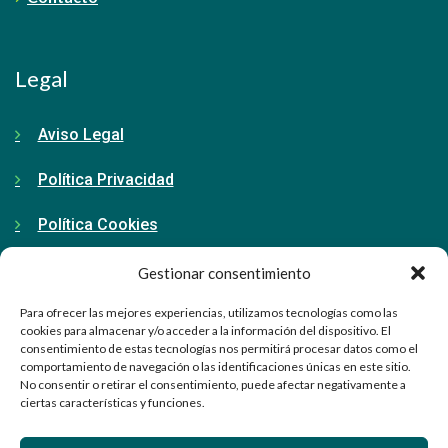
Legal
Aviso Legal
Política Privacidad
Política Cookies
Gestionar consentimiento
Contacto
Para ofrecer las mejores experiencias, utilizamos tecnologías como las
cookies para almacenar y/o acceder a la información del dispositivo. El
consentimiento de estas tecnologías nos permitirá procesar datos como el
91 798 71 15
comportamiento de navegación o las identificaciones únicas en este sitio.
No consentir o retirar el consentimiento, puede afectar negativamente a
ciertas características y funciones.
info@ellabrador.es