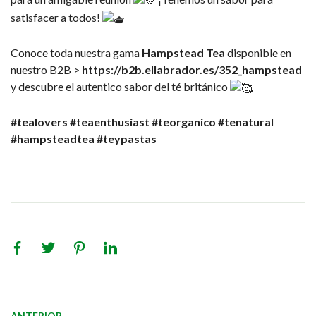
satisfacer a todos!
Conoce toda nuestra gama
Hampstead Tea
disponible en
nuestro B2B >
https://b2b.ellabrador.es/352_hampstead
y descubre el autentico sabor del té británico
#tealovers
#teaenthusiast
#teorganico
#tenatural
#hampsteadtea
#teypastas
ANTERIOR