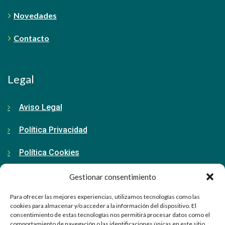
Novedades
Contacto
Legal
Aviso Legal
Política Privacidad
Política Cookies
Gestionar consentimiento
Contacto
Para ofrecer las mejores experiencias, utilizamos tecnologías como las
cookies para almacenar y/o acceder a la información del dispositivo. El
consentimiento de estas tecnologías nos permitirá procesar datos como el
91 798 71 15
comportamiento de navegación o las identificaciones únicas en este sitio.