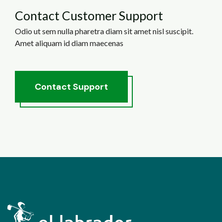
Contact Customer Support
Odio ut sem nulla pharetra diam sit amet nisl suscipit.
Amet aliquam id diam maecenas
C
o
n
t
a
c
t
S
u
p
p
o
r
t