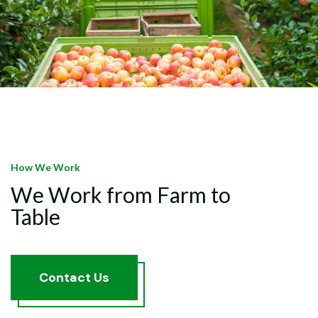
How We Work
We Work from Farm to
Table
C
o
n
t
a
c
t
U
s