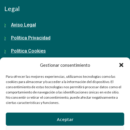
Legal
Aviso Legal
Política Privacidad
Política Cookies
Gestionar consentimiento
Contacto
Para ofrecer las mejores experiencias, utilizamos tecnologías como las
cookies para almacenar y/o acceder a la información del dispositivo. El
consentimiento de estas tecnologías nos permitirá procesar datos como el
91 798 71 15
comportamiento de navegación o las identificaciones únicas en este sitio.
No consentir o retirar el consentimiento, puede afectar negativamente a
ciertas características y funciones.
info@ellabrador.es
Calle Valle de Tobalina, 58D
Aceptar
28021 Madrid