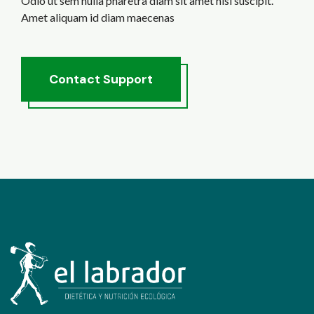
Odio ut sem nulla pharetra diam sit amet nisl suscipit.
Amet aliquam id diam maecenas
C
o
n
t
a
c
t
S
u
p
p
o
r
t