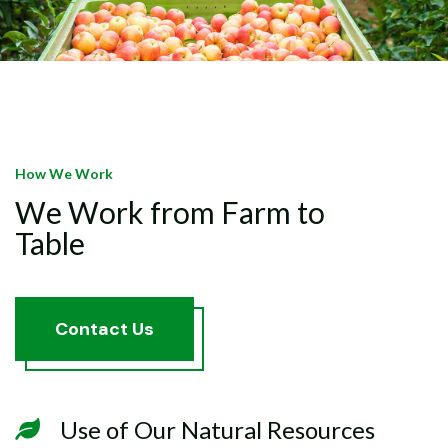
How We Work
We Work from Farm to
Table
C
o
n
t
a
c
t
U
s
Use of Our Natural Resources