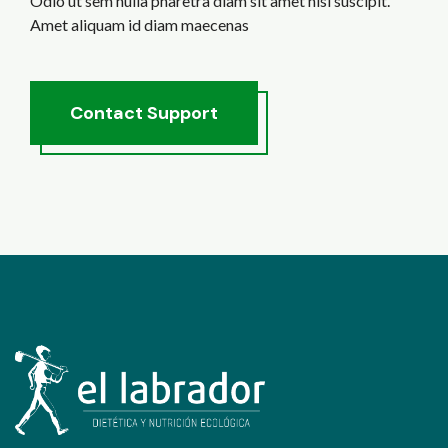
Odio ut sem nulla pharetra diam sit amet nisl suscipit.
Amet aliquam id diam maecenas
C
o
n
t
a
c
t
S
u
p
p
o
r
t