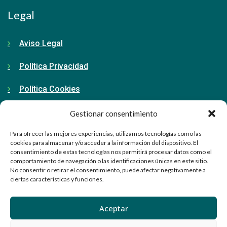
Legal
Aviso Legal
Política Privacidad
Política Cookies
Gestionar consentimiento
Contacto
Para ofrecer las mejores experiencias, utilizamos tecnologías como las
cookies para almacenar y/o acceder a la información del dispositivo. El
consentimiento de estas tecnologías nos permitirá procesar datos como el
91 798 71 15
comportamiento de navegación o las identificaciones únicas en este sitio.
No consentir o retirar el consentimiento, puede afectar negativamente a
ciertas características y funciones.
info@ellabrador.es
Calle Valle de Tobalina, 58D
Aceptar
28021 Madrid