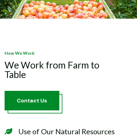
How We Work
We Work from Farm to
Table
C
o
n
t
a
c
t
U
s
Use of Our Natural Resources