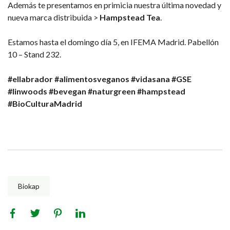
Además te presentamos en primicia nuestra última novedad y
nueva marca distribuida >
Hampstead Tea
.
Estamos hasta el domingo día 5, en IFEMA Madrid. Pabellón
10 – Stand 232.
#ellabrador
#alimentosveganos
#vidasana
#GSE
#linwoods
#bevegan
#naturgreen
#hampstead
#BioCulturaMadrid
Biokap