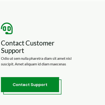
Contact Customer
Support
Odio ut sem nulla pharetra diam sit amet nisl
suscipit. Amet aliquam id diam maecenas
C
o
n
t
a
c
t
S
u
p
p
o
r
t