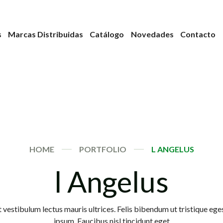
s
Marcas Distribuidas
Catálogo
Novedades
Contacto
HOME
PORTFOLIO
L ANGELUS
l Angelus
 vestibulum lectus mauris ultrices. Felis bibendum ut tristique ege
ipsum. Faucibus nisl tincidunt eget