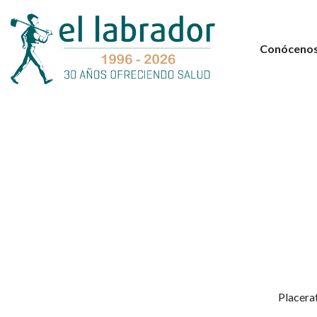
Conóceno
Placerat