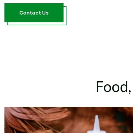
C
o
n
t
a
c
t
U
s
Food,