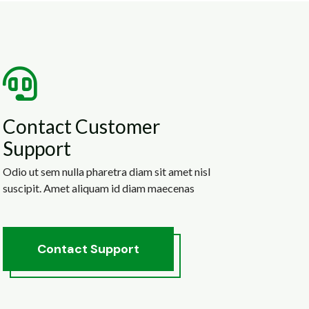
Contact Customer
Support
Odio ut sem nulla pharetra diam sit amet nisl
suscipit. Amet aliquam id diam maecenas
C
o
n
t
a
c
t
S
u
p
p
o
r
t