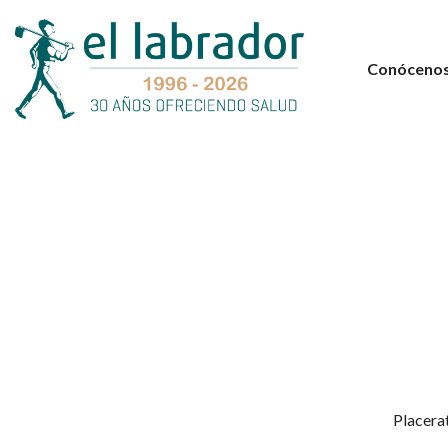
Conóceno
Placerat