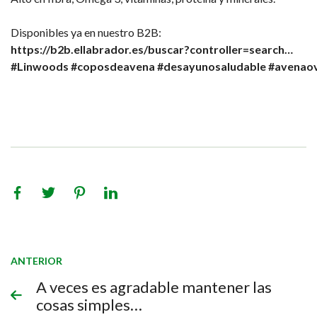
Disponibles ya en nuestro B2B:
https://b2b.ellabrador.es/buscar?controller=search…
#Linwoods
#coposdeavena
#desayunosaludable
#avenaov
ANTERIOR
A veces es agradable mantener las
cosas simples…