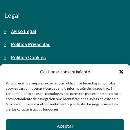
Legal
Aviso Legal
Política Privacidad
Política Cookies
Gestionar consentimiento
Contacto
Para ofrecer las mejores experiencias, utilizamos tecnologías como las
cookies para almacenar y/o acceder a la información del dispositivo. El
consentimiento de estas tecnologías nos permitirá procesar datos como el
91 798 71 15
comportamiento de navegación o las identificaciones únicas en este sitio.
No consentir o retirar el consentimiento, puede afectar negativamente a
ciertas características y funciones.
info@ellabrador.es
Calle Valle de Tobalina, 58D
Aceptar
28021 Madrid