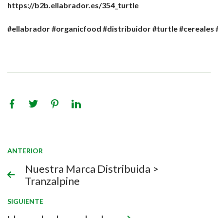
https://b2b.ellabrador.es/354_turtle
#ellabrador
#organicfood
#distribuidor
#turtle
#cereales
ANTERIOR
Nuestra Marca Distribuida >
Tranzalpine ​
SIGUIENTE