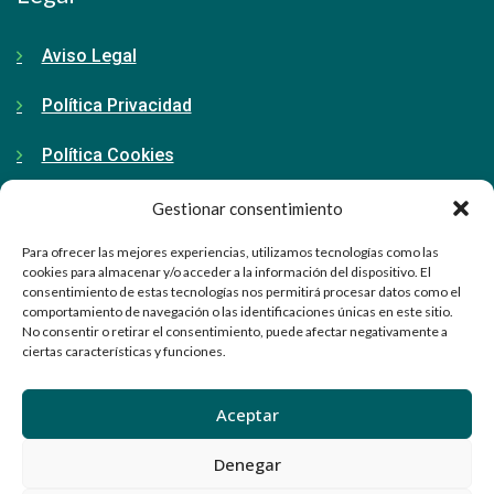
Aviso Legal
Política Privacidad
Política Cookies
Gestionar consentimiento
Contacto
Para ofrecer las mejores experiencias, utilizamos tecnologías como las
cookies para almacenar y/o acceder a la información del dispositivo. El
consentimiento de estas tecnologías nos permitirá procesar datos como el
91 798 71 15
comportamiento de navegación o las identificaciones únicas en este sitio.
No consentir o retirar el consentimiento, puede afectar negativamente a
info@ellabrador.es
ciertas características y funciones.
Calle Valle de Tobalina, 58D
Aceptar
28021 Madrid
Denegar