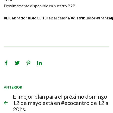
Próximamente disponible en nuestro B2B.
#ElLabrador
#BioCulturaBarcelona
#distribuidor
#tranzal
ANTERIOR
El mejor plan para el próximo domingo
12 de mayo está en #ecocentro de 12 a
20hs.