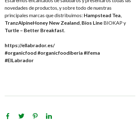
Estaremos encantados de saludaros y presentaros todas las
novedades de productos, y sobre todo de nuestras
principales marcas que distribuimos:
Hampstead Tea
,
TranzAlpineHoney New Zealand
,
Bios Line
BIOKAP y
Turtle – Better Breakfast
.
https://ellabrador.es/
#organicfood
#organicfoodiberia
#ifema
#ElLabrador