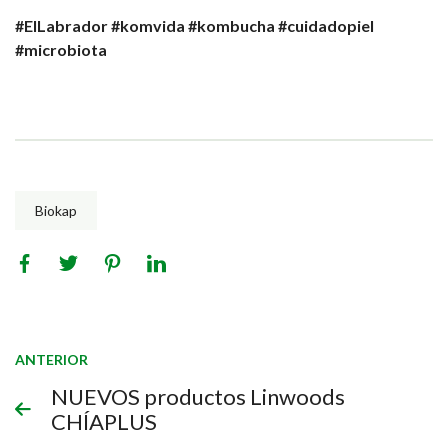
#ElLabrador
#komvida
#kombucha
#cuidadopiel
#microbiota
Biokap
ANTERIOR
NUEVOS productos Linwoods
CHÍAPLUS