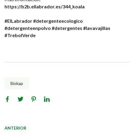
https://b2b.ellabrador.es/344_koala
#ElLabrador
#detergenteecologico
#detergenteenpolvo
#detergentes
#lavavajillas
#TrebolVerde
Biokap
ANTERIOR