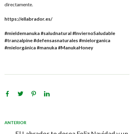
directamente.
https://ellabrador.es/
#mieldemanuka
#saludnatural
#InviernoSaludable
#tranzalpine
#defensasnaturales
#mielorganica
#mielorgánica
#manuka
#ManukaHoney
ANTERIOR
El Labrador te desea Feliz Navidad y un