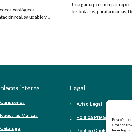
Una gama pensada para aportar
 cocos ecológicos
herbolarios, parafarmacias, ti
ación real, saludable y
nlaces interés
Legal
Conocenos
Aviso Legal
Nuestras Marcas
Política Privacidad
Para ofrecer
almacenar y/
Catálogo
tecnologías 
Política Cookies