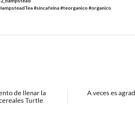
352_hampstead
HampsteadTea
#sincafeina
#teorganico
#organico
nto de llenar la
A veces es agra
cereales Turtle