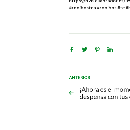
https://b2b.ellabrador.es/
#rooibostea
#rooibos
#te
#
ANTERIOR
¡Ahora es el mome
despensa con tus 