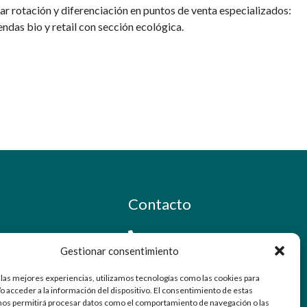
 rotación y diferenciación en puntos de venta especializados:
endas bio y retail con sección ecológica.
Contacto
91 798 71 15
Gestionar consentimiento
info@ellabrador.es
 las mejores experiencias, utilizamos tecnologías como las cookies para
o acceder a la información del dispositivo. El consentimiento de estas
Calle Valle de Tobalina, 58D
nos permitirá procesar datos como el comportamiento de navegación o las