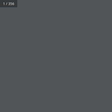
1 / 356
HOME
REAL3D FLIPBOOK
CATÁLOGO EL LABRADOR 2026
Catálogo El Labrador
2026